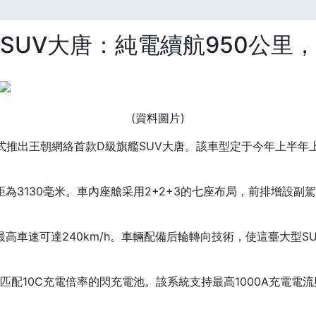
SUV大唐：純電續航950公里
(資料圖片)
正式推出王朝網絡首款D級旗艦SUV大唐。該車型定于今年上半
距為3130毫米。車內座艙采用2+2+3的七座布局，前排增設
高車速可達240km/h。車輛配備后輪轉向技術，使這臺大型SU
匹配10C充電倍率的閃充電池。該系統支持最高1000A充電電流