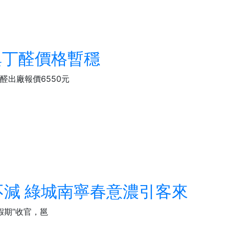
異丁醛價格暫穩
醛出廠報價6550元
減 綠城南寧春意濃引客來
假期”收官，邕