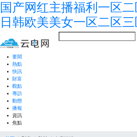
国产网红主播福利一区二
日韩欧美美女一区二区三
要聞
熱點
快訊
財富
觀點
專訪
動態
播報
資訊
焦點