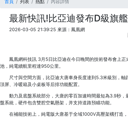
首頁
列表
熱點
內容詳情
最新快訊!比亞迪發布D級旗艦
2026-03-05 21:39:25
來源：鳳凰網
鳳凰網科技訊 3月5日比亞迪在今日晚間的技術發布會上
池，純電續航里程達950公里。
尺寸與空間方面，比亞迪大唐車身長度達到5.3米級別，軸
頂屏、冷暖箱及小桌板等后排功能配置。
動力及底盤系統部分，大唐的零百加速時間最短為3.9秒，最
盤系統，硬件包含雙腔空氣懸架，并支持道路預瞄功能。
在補能技術上，純電版大唐基于全域1000V高壓架構打造，
標簽：
大唐
支持
技術
系統
SUV
比亞迪