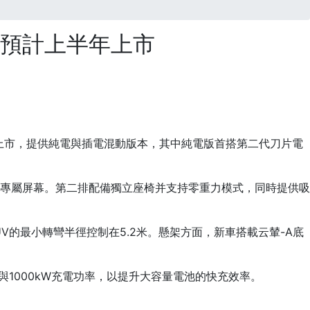
，預計上半年上市
年上市，提供純電與插電混動版本，其中純電版首搭第二代刀片電
副駕專屬屏幕。第二排配備獨立座椅并支持零重力模式，同時提供吸
V的最小轉彎半徑控制在5.2米。懸架方面，新車搭載云輦-A底
與1000kW充電功率，以提升大容量電池的快充效率。