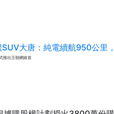
艦SUV大唐：純電續航950公里
式推出王朝網絡首
)根據購股權計劃授出3800萬份