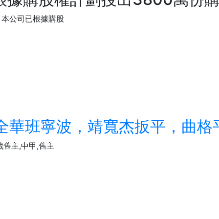
，本公司已根據購股
-1全華班寧波，靖寬杰扳平，曲
舊主,中甲,舊主