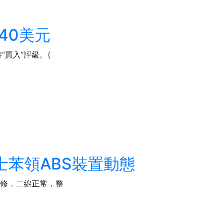
40美元
“買入”評級。(
士苯領ABS裝置動態
檢修，二線正常，整