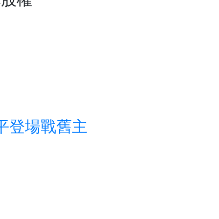
格平登場戰舊主