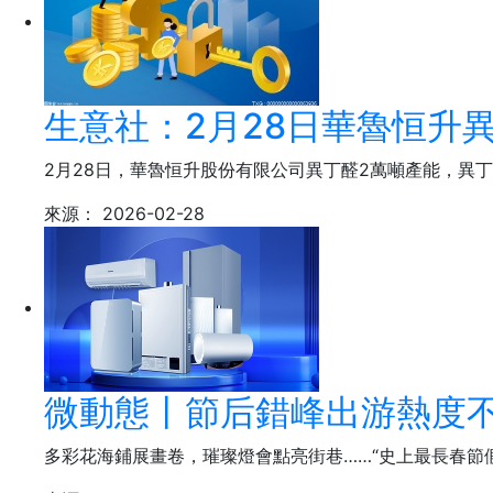
生意社：2月28日華魯恒升
2月28日，華魯恒升股份有限公司異丁醛2萬噸產能，異丁
來源：
2026-02-28
微動態丨節后錯峰出游熱度不
多彩花海鋪展畫卷，璀璨燈會點亮街巷……“史上最長春節