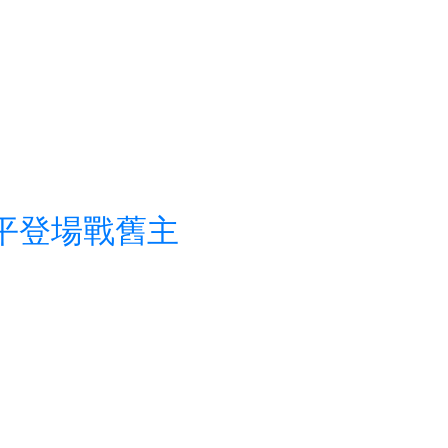
格平登場戰舊主