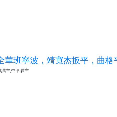
-1全華班寧波，靖寬杰扳平，曲
舊主,中甲,舊主