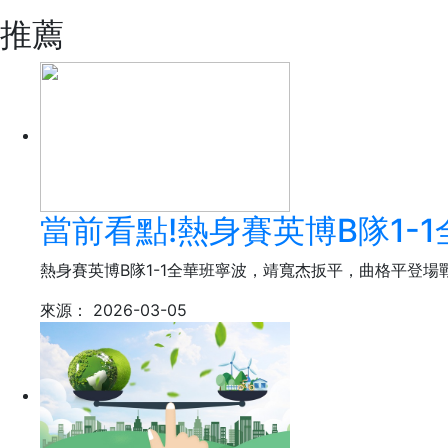
推薦
當前看點!熱身賽英博B隊1
熱身賽英博B隊1-1全華班寧波，靖寬杰扳平，曲格平登場戰
來源：
2026-03-05