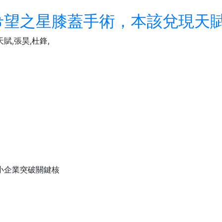
希望之星膝蓋手術，本該兌現天賦
,張昊,杜鋒,
”
小企業突破關鍵核